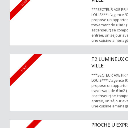
-Petite copropriété av
Loué
***SECTEUR AXE PRIN
LOUIS*** L'agence 9
propose un appartem
traversant de 61m2 (
ascenseur) se compo
entrée, un séjour av
une cuisine aménag
séparée, une chambr
bain et balcon et un
Points forts : Lumine
T2 LUMINEUX 
Pour tous renseignem
VILLE
Nicolas HOW 06.92.20.
Loué
***SECTEUR AXE PRIN
LOUIS*** L'agence 9
propose un appartem
traversant de 61m2 (
ascenseur) se compo
entrée, un séjour av
une cuisine aménag
séparée, une chambr
bain et balcon et un
visites débuteront dé
PROCHE U EXPR
forts : Lumineux 2 b