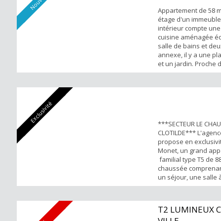
Lumineux e...
Appartement de 58 m
étage d'un immeuble
intérieur compte un
cuisine aménagée é
salle de bains et deux
annexe, il y a une pl
et un jardin. Proche
et des établissement
Intérieur en bon état.
Exclusivité
***SECTEUR LE CHAU
CLOTILDE*** L'agen
propose en exclusivi
Monet, un grand ap
familial type T5 de 
chaussée comprenant
un séjour, une salle
cuisine aménagée-é
séparée, quatre cha
salle de bains et WC
T2 LUMINEUX 
Disponible 15 févrie
VILLE