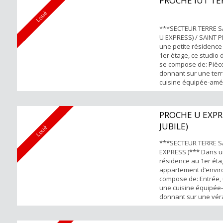
PROCHE IUT TE
non nominatif Climat
renseignements et vis
Loué
***SECTEUR TERRE S
U EXPRESS) / SAINT 
une petite résidence
1er étage, ce studio
se compose de: Pièce
donnant sur une ter
cuisine équipée-am
séparée, une salle 
Disponible fin nove
forts : Proche de to
PROCHE U EXPR
Emplacement parking
JUBILE)
Climatiseur Pour tous 
Loué
***SECTEUR TERRE SA
EXPRESS )*** Dans u
résidence au 1er éta
appartement d’envir
compose de: Entrée, 
une cuisine équipé
donnant sur une vér
chambre avec balcon
bain et WC séparéeL