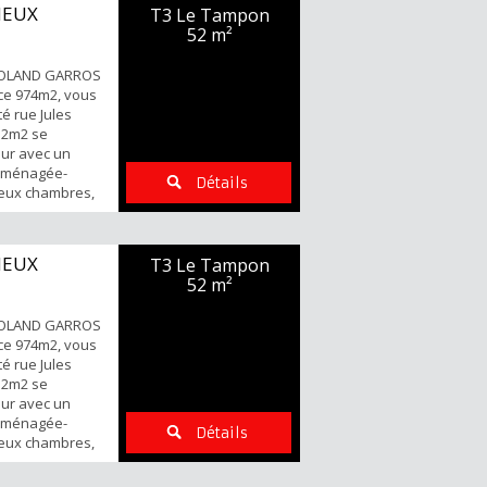
 2021 Points
NEUX
T3 Le Tampon
utes commodités
52 m²
non ...
ROLAND GARROS
ce 974m2, vous
é rue Jules
 52m2 se
our avec un
 aménagée-
Détails
deux chambres,
n WC séparé.
e des commerces
 extérieur Pour
NEUX
T3 Le Tampon
et visites
52 m²
.56.30.91
ROLAND GARROS
ce 974m2, vous
é rue Jules
 52m2 se
our avec un
 aménagée-
Détails
deux chambres,
n WC séparé.
e des commerces