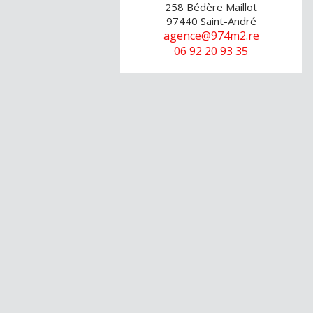
258 Bédère Maillot
97440
Saint-André
agence@974m2.re
06 92 20 93 35