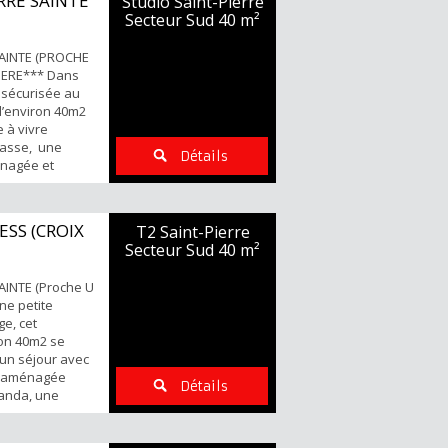
RRE SAINTE
Studio Saint-Pierre
iseur Pour tous
Secteur Sud
40 m²
ites Kari...
AINTE (PROCHE
PIERE*** Dans
 sécurisée au
 d’environ 40m2
 à vivre
rasse, une
Détails
énagée et
d'eau avec WC
mbre Points
utes commodités
ESS (CROIX
T2 Saint-Pierre
 non nominatif
Secteur Sud
40 m²
...
INTE (Proche U
ne petite
ge, cet
on 40m2 se
un séjour avec
e-aménagée
Détails
anda, une
, une salle de
es visites