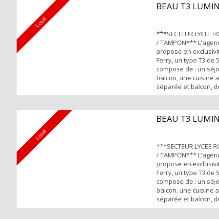
débuteront le 28 Juin
BEAU T3 LUMI
forts : Proche de to
Emplacement parking 
Loué
***SECTEUR LYCEE 
/ TAMPON*** L'agen
propose en exclusivit
Ferry, un type T3 de
compose de : un séj
balcon, une cuisine
séparée et balcon, 
une salle d’eau et u
Points forts : Proch
Emplacement parking
BEAU T3 LUMI
tous renseignements 
Karine NANGUE 06.92
Loué
***SECTEUR LYCEE 
/ TAMPON*** L'agen
propose en exclusivit
Ferry, un type T3 de
compose de : un séj
balcon, une cuisine
séparée et balcon, 
une salle d’eau et u
Points forts : Proch