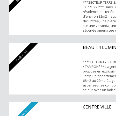
***SECTEUR TERRE SA
EXPRESS )*** Dans u
résidence au 1er éta
d'environ 32m2 meu
de: Entrée, une pièc
sur une véranda, une
séparée aménagée e
salle d'eau avec WC.
début d'Aout Loyer 6
forts : Proche de to
BEAU T4 LUMI
Emplacement parking
Exclusivité
Pour t...
***SECTEUR LYCEE 
/ TAMPON*** L'agen
propose en exclusivit
Ferry, un appartemen
68m2 au 2ème étage
ascenseur se compos
séjour avec un balco
aménagée-séparée e
arrière, trois chamb
avec placard une sal
CENTRE VILLE
WC séparé. Loyer ch
Nouveauté
comprises : 844€ Point