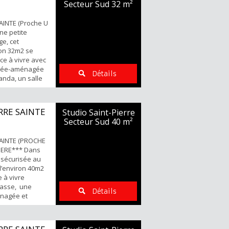
Secteur Sud
32 m²
.
INTE (Proche U
ne petite
ge, cet
on 32m2 se
ce à vivre avec
ipée-aménagée
Détails
nda, un salle
Points forts :
mmodités
 non nominatif
RRE SAINTE
Studio Saint-Pierre
ents et visites
Secteur Sud
40 m²
6...
AINTE (PROCHE
PIERE*** Dans
 sécurisée au
 d’environ 40m2
 à vivre
rasse, une
Détails
énagée et
d'eau avec WC
 de toutes
ment parking