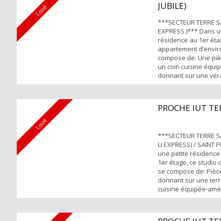
JUBILE)
renseignements et v..
Loué
***SECTEUR TERRE SA
EXPRESS )*** Dans u
résidence au 1er éta
appartement d’envir
compose de: Une piè
un coin cuisine équ
donnant sur une véra
d'eau et WC séparée 
Proche de toutes co
Emplacement parking
PROCHE IUT TE
Pour tous renseignem
Karine NANGUE 0692 5
Loué
***SECTEUR TERRE S
U EXPRESS) / SAINT 
une petite résidence
1er étage, ce studio
se compose de: Pièce
donnant sur une ter
cuisine équipée-am
séparée, une salle 
Points forts : Proche
commodités Emplace