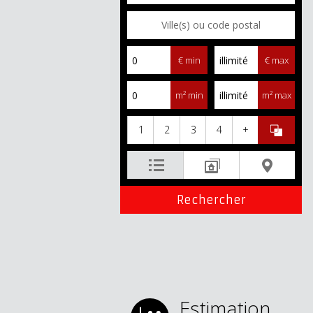
€ min
€ max
m² min
m² max
1
2
3
4
+
Estimation