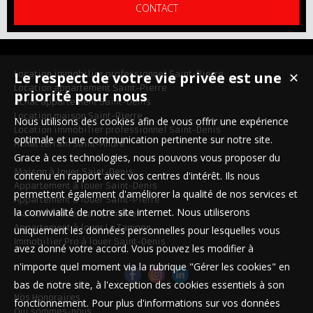
CONTACT
Location immobilier professionnel Saint-Pierre
Le respect de votre vie privée est une
✕
Location appartement Saint-Pierre
priorité pour nous
Achat appartement Saint-Denis
Location maison Saint-Pierre
Nous utilisons des cookies afin de vous offrir une expérience
Location immobilier professionnel Saint-Denis
optimale et une communication pertinente sur notre site.
Achat terrain Saint-André
Grace à ces technologies, nous pouvons vous proposer du
Maison à louer Saint-Denis
contenu en rapport avec vos centres d'intérêt. Ils nous
Appartement à louer Saint-Denis
permettent également d'améliorer la qualité de nos services et
Appartement à louer Saint-Pierre
la convivialité de notre site internet. Nous utiliserons
Maison à louer Saint-Pierre
Appartement à louer Le Tampon
uniquement les données personnelles pour lesquelles vous
Immobilier Pro à louer Saint-Denis
avez donné votre accord. Vous pouvez les modifier à
n'importe quel moment via la rubrique "Gérer les cookies" en
bas de notre site, à l'exception des cookies essentiels à son
Nos Honoraires
fonctionnement. Pour plus d'informations sur vos données
Qui sommes-nous