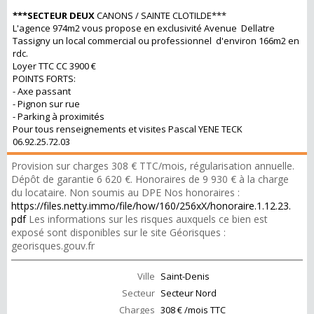
***SECTEUR DEUX
CANONS / SAINTE CLOTILDE***
L'agence 974m2 vous propose en exclusivité Avenue Dellatre
Tassigny un local commercial ou professionnel d'environ 166m2 en
rdc.
Loyer TTC CC 3900 €
POINTS FORTS:
- Axe passant
- Pignon sur rue
- Parking à proximités
Pour tous renseignements et visites Pascal YENE TECK
06.92.25.72.03
Provision sur charges 308 € TTC/mois, régularisation annuelle.
Dépôt de garantie 6 620 €. Honoraires de 9 930 € à la charge
du locataire. Non soumis au DPE Nos honoraires :
https://files.netty.immo/file/how/160/256xX/honoraire.1.12.23.
pdf
Les informations sur les risques auxquels ce bien est
exposé sont disponibles sur le site Géorisques :
georisques.gouv.fr
Ville
Saint-Denis
Secteur
Secteur Nord
Charges
308 € /mois TTC