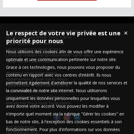
Le respect de votre vie privée est une
Location immobilier professionnel Saint-Pierre
✕
Location appartement Saint-Pierre
priorité pour nous
Achat appartement Saint-Denis
Location maison Saint-Pierre
Nous utilisons des cookies afin de vous offrir une expérience
Location immobilier professionnel Saint-Denis
optimale et une communication pertinente sur notre site.
Achat terrain Saint-André
Grace à ces technologies, nous pouvons vous proposer du
Maison à louer Saint-Denis
contenu en rapport avec vos centres d'intérêt. Ils nous
Appartement à louer Saint-Denis
permettent également d'améliorer la qualité de nos services et
Appartement à louer Saint-Pierre
la convivialité de notre site internet. Nous utiliserons
Maison à louer Saint-Pierre
Appartement à louer Le Tampon
uniquement les données personnelles pour lesquelles vous
Immobilier Pro à louer Saint-Denis
avez donné votre accord. Vous pouvez les modifier à
n'importe quel moment via la rubrique "Gérer les cookies" en
bas de notre site, à l'exception des cookies essentiels à son
Nos Honoraires
fonctionnement. Pour plus d'informations sur vos données
Qui sommes-nous