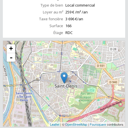
Type de bien
Local commercial
Loyer au m²
259 € /m² /an
Taxe foncière
3 696 €/an
Surface
166
Étage
RDC
+
-
Leaflet
| ©
OpenStreetMap
|
Foursquare
contributors