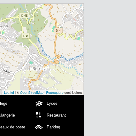
Leaflet
| ©
OpenStreetMap
|
Foursquare
contributors
lège
Lycée
langerie
Restaurant
reaux de poste
Parking