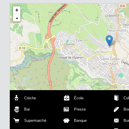
+
-
Crèche
École
Col
Bar
Presse
Bou
Supermarché
Banque
Bu