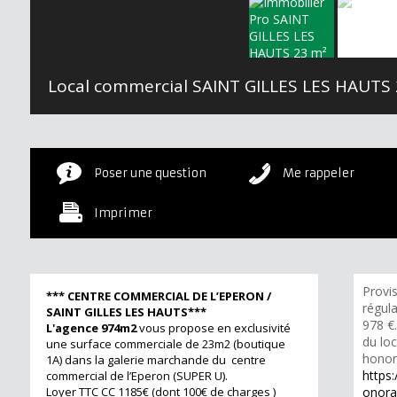
Local commercial SAINT GILLES LES HAUTS
Poser une question
Me rappeler
Imprimer
Provi
*** CENTRE COMMERCIAL DE L’EPERON /
régula
SAINT GILLES LES HAUTS***
978 €
L'agence 974m2
vous propose en exclusivité
du lo
une surface commerciale de 23m2 (boutique
honora
1A) dans la galerie marchande du centre
https:
commercial de l’Eperon (SUPER U).
Loyer TTC CC 1185€ (dont 100€ de charges )
onorai