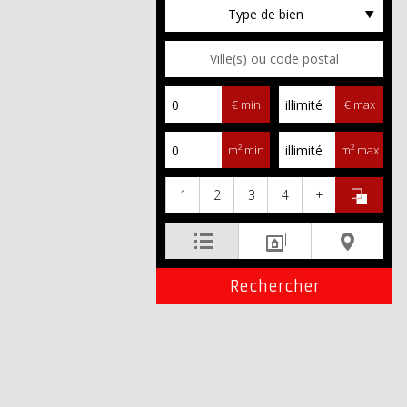
Type de bien
€ min
€ max
m² min
m² max
1
2
3
4
+