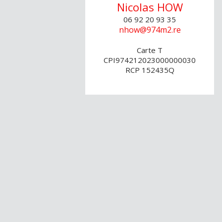
Nicolas
HOW
06 92 20 93 35
nhow@974m2.re
Carte T
CPI974212023000000030
RCP 152435Q