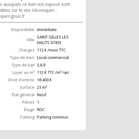
es auxquels ce bien est exposé sont
ibles sur le site Géorisques :
sques.gouv.fr
Disponibilité
Immédiate
SAINT GILLES LES
Ville
HAUTS
97435
Charges
112 € /mois TTC
Type de bien
Local commercial
Type de bail
3,6,9
Loyer au m²
112 € TTC /m² /an
Droit d'entrée
18 400 €
Surface
23
m²
État général
Neuf
Pièces
1
Étage
RDC
Parking
Parking commun