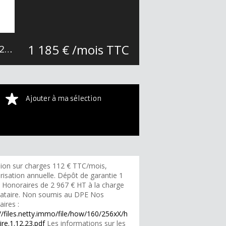
1 185 € /mois TTC
23 m²
Ajouter à ma sélection
sion sur charges 112 € TTC/mois,
risation annuelle. Dépôt de garantie 1
. Honoraires de 2 967 € HT à la charge
cataire. Non soumis au DPE Nos
ires :
//files.netty.immo/file/how/160/256xX/h
re.1.12.23.pdf
Les informations sur les