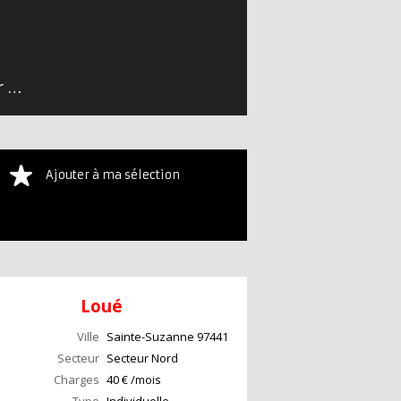
Maison individuelle Sainte-Suzanne Secteur Nord
75 m²
Ajouter à ma sélection
Loué
Ville
Sainte-Suzanne
97441
Secteur
Secteur Nord
Charges
40 € /mois