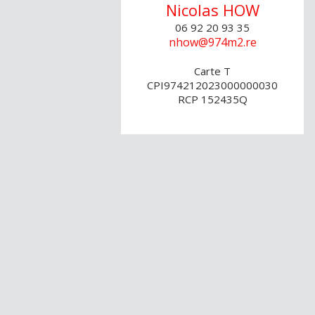
Nicolas
HOW
06 92 20 93 35
nhow@974m2.re
Carte T
CPI974212023000000030
RCP 152435Q