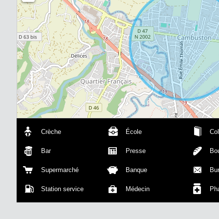
Crèche
École
Col
Bar
Presse
Bou
Supermarché
Banque
Bu
Station service
Médecin
Ph