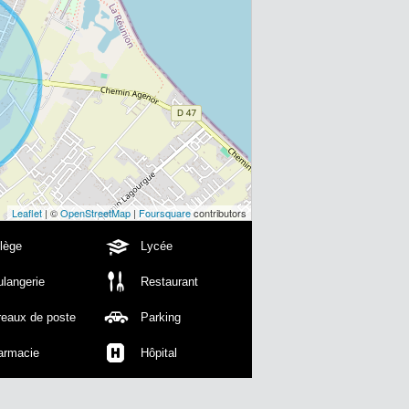
Leaflet
| ©
OpenStreetMap
|
Foursquare
contributors
lège
Lycée
langerie
Restaurant
reaux de poste
Parking
armacie
Hôpital