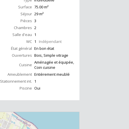
Type
Individuelle
Surface
75.00
m²
Séjour
29
m²
Pièces
3
Chambres
2
Salle d'eau
1
WC
1
Indépendant
État général
En bon état
Ouvertures
Bois, Simple vitrage
Aménagée et équipée,
Cuisine
Coin cuisine
Ameublement
Entièrement meublé
Stationnement int.
1
Piscine
Oui