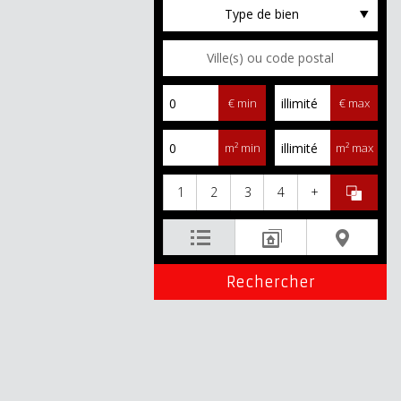
Type de bien
€ min
€ max
m² min
m² max
1
2
3
4
+