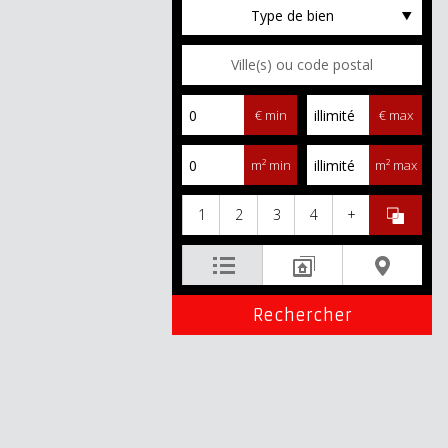
Type de bien
€ min
€ max
m² min
m² max
1
2
3
4
+