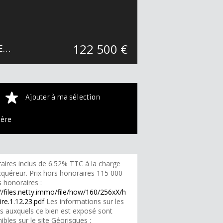
122 500 €
Terrain Constructible Saint-André Secteur Est 04 a 53 ca , 04 a 53 ca constructibles
Ajouter à ma sélection
ière
aires inclus de 6.52% TTC à la charge
cquéreur. Prix hors honoraires 115 000
 honoraires :
//files.netty.immo/file/how/160/256xX/h
re.1.12.23.pdf
Les informations sur les
es auxquels ce bien est exposé sont
ibles sur le site Géorisques :