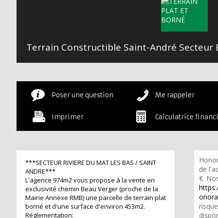
Poser une question
Me rappeler
Imprimer
Calculatrice financ
Honor
***SECTEUR RIVIERE DU MAT LES BAS / SAINT
de l'a
ANDRE***
€. Nos
L'agence 974m2 vous propose à la vente en
https:
exclusivité chemin Beau Verger (proche de la
onorai
Mairie Annexe RMB) une parcelle de terrain plat
risqu
borné et d'une surface d'environ 453m2.
Réglementation:
dispon