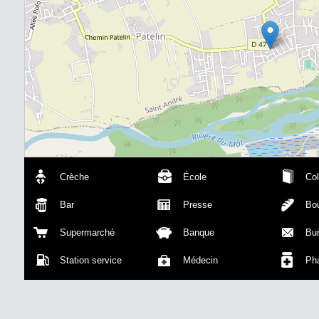
Crèche
École
Col
Bar
Presse
Bou
Supermarché
Banque
Bu
Station service
Médecin
Ph