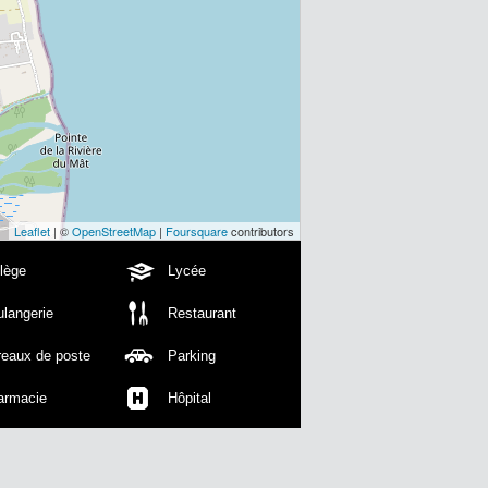
Leaflet
| ©
OpenStreetMap
|
Foursquare
contributors
lège
Lycée
langerie
Restaurant
reaux de poste
Parking
armacie
Hôpital