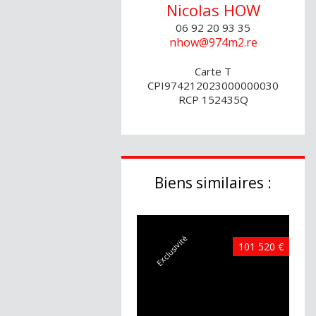
Nicolas
HOW
06 92 20 93 35
nhow@974m2.re
Carte T
CPI974212023000000030
RCP 152435Q
Biens similaires :
Exclusivité
101 520 €