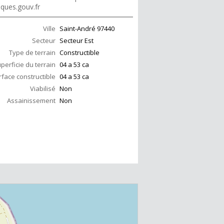
sques.gouv.fr
Ville
Saint-André
97440
Secteur
Secteur Est
Type de terrain
Constructible
perficie du terrain
04 a 53 ca
rface constructible
04 a 53 ca
Viabilisé
Non
Assainissement
Non