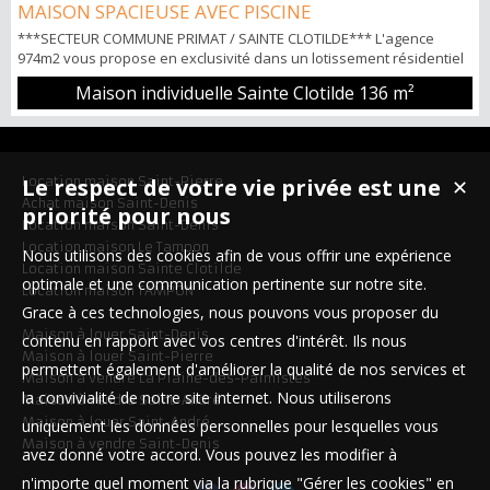
MAISON SPACIEUSE AVEC PISCINE
***SECTEUR COMMUNE PRIMAT / SAINTE CLOTILDE*** L'agence
974m2 vous propose en exclusivité dans un lotissement résidentiel
Impasse Triolet, une maison individuelle T5 de 136m2 comprenant: -
Maison individuelle Sainte Clotilde
136 m²
RDC: Une entrée, un séjour donnant sur une varangue, une cuisine
aménagée - équipée et séparée , une chambre, et une salle d'eau
avec WC. -R+1: Trois chambres, un espace bureau ou jeux, une salle
de bai...
Location maison Saint-Pierre
Le respect de votre vie privée est une
✕
Achat maison Saint-Denis
priorité pour nous
Location maison Saint-Denis
Location maison Le Tampon
Nous utilisons des cookies afin de vous offrir une expérience
Location maison Sainte Clotilde
optimale et une communication pertinente sur notre site.
Location maison TAMPON
Grace à ces technologies, nous pouvons vous proposer du
Maison à louer Saint-Denis
contenu en rapport avec vos centres d'intérêt. Ils nous
Maison à louer Saint-Pierre
permettent également d'améliorer la qualité de nos services et
Maison à vendre La Plaine-des-Palmistes
la convivialité de notre site internet. Nous utiliserons
Maison à vendre Saint-André
Maison à louer Saint-André
uniquement les données personnelles pour lesquelles vous
Maison à vendre Saint-Denis
avez donné votre accord. Vous pouvez les modifier à
n'importe quel moment via la rubrique "Gérer les cookies" en