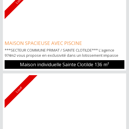
Loué
MAISON SPACIEUSE AVEC PISCINE
***SECTEUR COMMUNE PRIMAT / SAINTE CLOTILDE*** L'agence
974m2 vous propose en exclusivité dans un lotissement impasse
Triolet, une maison individuelle T5 de 136m2 comprenant: -RDC: Une
Maison individuelle Sainte Clotilde
136 m²
entrée, un séjour donnant sur une varangue, une cuisine
aménagée - équipée et séparée , une chambre, et une salle d'eau
avec WC. -R+1: Trois chambres, un espace bureau ou jeux, une salle
de bain et WC sépa...
Loué