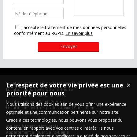
J'accepte le traitement de mes données personnelles
conformément au RGPD.
En savoir plus
Le respect de votre vie privée est une
Location immobilier professionnel Saint-Pierre
✕
Location appartement Saint-Pierre
priorité pour nous
Achat appartement Saint-Denis
Location maison Saint-Pierre
Nous utilisons des cookies afin de vous offrir une expérience
Location immobilier professionnel Saint-Denis
optimale et une communication pertinente sur notre site.
Achat terrain Saint-André
Grace à ces technologies, nous pouvons vous proposer du
Maison à louer Saint-Denis
contenu en rapport avec vos centres d'intérêt. Ils nous
Appartement à louer Saint-Denis
permettent également d'améliorer la qualité de nos services et