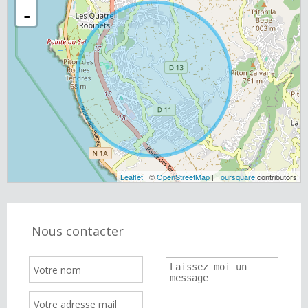
-
Leaflet
| ©
OpenStreetMap
|
Foursquare
contributors
Nous contacter