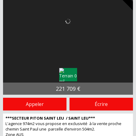
221 709 €
Appeler
Écrire
***SECTEUR PITON SAINT LEU / SAINT LEU***
L'agence 974m2 vous propose en exclusivité à la vente proche
chemin Saint Paul une parcelle d’environ 504m2.
Zone AUS