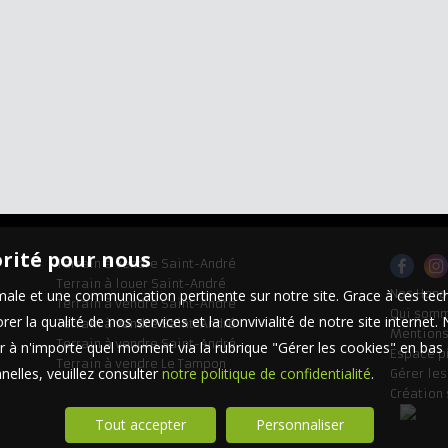
orité pour nous
Terrain à vendre Saint-André
Terrain à louer Saint-André
timale et une communication pertinente sur notre site. Grace à ces 
Nos Hono
Terrain à vendre Saint-André
Qui som
er la qualité de nos services et la convivialité de notre site interne
Terrain à vendre Saint-André
Mentions
Terrain à vendre Saint-André
 à n'importe quel moment via la rubrique "Gérer les cookies" en bas d
Espace p
Terrain à vendre Le Tampon
elles, veuillez consulter
notre politique de confidentialité
.
Gérer le
Création 
Tout accepter
Personnaliser