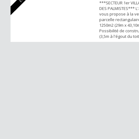
***SECTEUR 1er VILL
DES PALMISTES*** L
vous propose à la v
parcelle rectangulair
1250m2 (29m x 43,10m
Possibilité de constr
(3,5m à l'égout du toi
faîtage) -Emprise au 
constructions 40% 3 
encore disponible à l
forts : -Axe principa
Pour tous rensei...