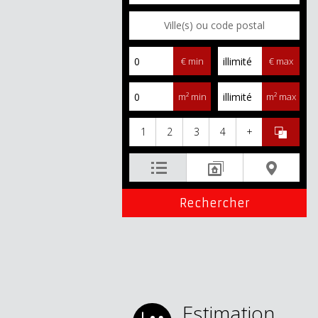
€ min
€ max
m² min
m² max
1
2
3
4
+
Estimation