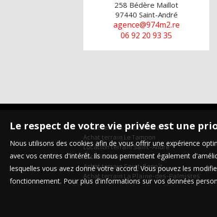
258 Bédère Maillot
97440
Saint-André
agence@974m2.re
06 92 20 93 35
Le respect de votre vie privée est une pri
Achat terrain Saint-André
Achat terrain Le Tampon
Nous utilisons des cookies afin de vous offrir une expérience op
Location terrain Saint-André
avec vos centres d'intérêt. Ils nous permettent également d'amélior
Location terrain Le Port
Achat terrain Saint-Benoît
lesquelles vous avez donné votre accord. Vous pouvez les modifier
Achat terrain La Plaine-des-Palmistes
fonctionnement. Pour plus d'informations sur vos données personn