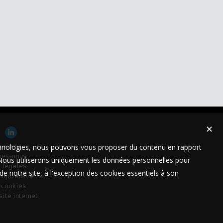
✕
technologies, nous pouvons vous proposer du contenu en rapport
raires
mes-nous
t. Nous utiliserons uniquement les données personnelles pour
 légales
e notre site, à l'exception des cookies essentiels à son
ropriétaire
s cookies
site internet