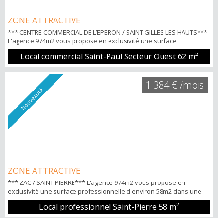
ZONE ATTRACTIVE
*** CENTRE COMMERCIAL DE L’EPERON / SAINT GILLES LES HAUTS***
L'agence 974m2 vous propose en exclusivité une surface
commerciale de 62m2 dans une zone attractive proche du nouveau
Local commercial Saint-Paul Secteur Ouest
62 m²
centre commercial de l’Eperon (SUPER U). Loyer TTC CC 1547€ (dont
135€ de charges ) Dernière cellules de disponible sur 4
(Restauration) POINTS FORTS: -Parkings privés -Espace de
1 384 € /mois
restauration -Proche du SU...
Nouveauté
ZONE ATTRACTIVE
*** ZAC / SAINT PIERRE*** L'agence 974m2 vous propose en
exclusivité une surface professionnelle d'environ 58m2 dans une
zone attractive et prêt à l'emploi. Le local est situé en RDC avec les
Local professionnel Saint-Pierre
58 m²
normes ERP et PMR Loyer TTC CC : 1803€ Disponile 1er octobre 2026
POINTS FORTS: -Parking privé Pour tous renseignements et visites