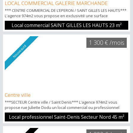
LOCAL COMMERCIAL GALERIE MARCHANDE
*** CENTRE COMMERCIAL DE L’EPERON / SAINT GILLES LES HAUTS***
L'agence 974m2 vous propose en exclusivité une surface
commerciale de 23m2 (boutique 1A) dans la galerie marchande du
Local commercial SAINT GILLES LES HAUTS
23 m²
centre commercial de l’Eperon (SUPER U). Loyer TTC CC 1185€ (dont
100€ de charges ) POINTS FORTS: -Local prêt à l'emploi -Disponibilité
immédiate Pour tous renseignements et visites Nicolas HOW
1 300 € /mois
06.92.20.9...
Nouveauté
Centre ville
***SECTEUR Centre ville / Saint Denis*** L'agence 974m2 vous
propose rue Juliette Dodu un local commercial ou professionnel
d'environ 45 m2 en rdc prêt à l'emploi et disponible immédiat Loyer
Local professionnel Saint-Denis Secteur Nord
45 m²
TTC CC 1.300 € (possibilité de louer un parking 100€ / mois) POINTS
FORTS: -Proche d'une pharmacie et des cabinet médicaux -Pignon
sur rue Pour tous renseignements et visites Pascal YENE TECK ...