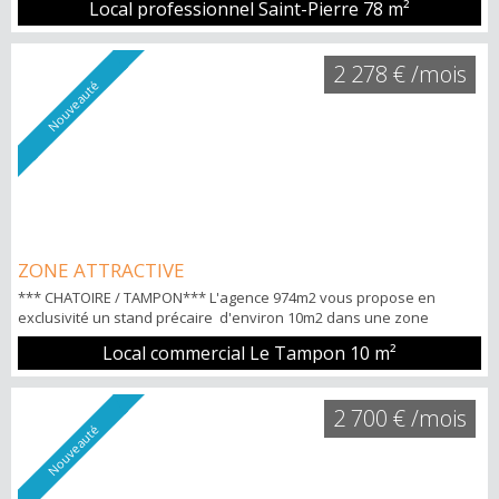
Local professionnel Saint-Pierre
78 m²
normes ERP et PMR Loyer TTC CC : 2.200€ POINTS FORTS: -Parking
privé Pour tous renseignements et visites Nicolas HOW
06.92.20.93.35
2 278 € /mois
Nouveauté
ZONE ATTRACTIVE
*** CHATOIRE / TAMPON*** L'agence 974m2 vous propose en
exclusivité un stand précaire d'environ 10m2 dans une zone
attractive et prêt à l'emploi. Le local dans une galerie marchande
Local commercial Le Tampon
10 m²
avec les normes ERP et PMR Loyer TTC: 2278€ Bail précaire annuel
POINTS FORTS: -Parkings privés -Forte visibilité Pour tous
renseignements et visites Nicolas HOW 06.92.20.93.35
2 700 € /mois
Nouveauté