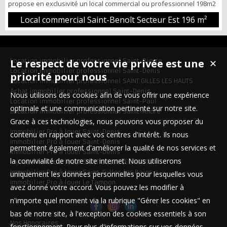
propose en exclusivité un local commercial ou professionnel 198m2
avec terrasse. Loyer TTC HC 2.800€ (à prévoir Taxe Foncière) POINTS
Local commercial Saint-Benoît Secteur Est
196 m²
FORTS -Parking -Volets roulants électriques et climatiseur Pour tous
renseignements et visites Nicolas HOW 06.92.20.93.35
Location immobilier professionnel Saint-Pierre
Le respect de votre vie privée est une
✕
Location immobilier professionnel Saint-Denis
priorité pour nous
Location immobilier professionnel SAINT GILLES LES HAUTS
Achat immobilier professionnel Saint-Denis
Nous utilisons des cookies afin de vous offrir une expérience
Location immobilier professionnel Saint-Paul
optimale et une communication pertinente sur notre site.
Location immobilier professionnel Saint-André
Grace à ces technologies, nous pouvons vous proposer du
Immobilier Pro à louer Saint-Denis
contenu en rapport avec vos centres d'intérêt. Ils nous
Immobilier Pro à louer Saint-Denis
permettent également d'améliorer la qualité de nos services et
Immobilier Pro à louer Saint-Denis
la convivialité de notre site internet. Nous utiliserons
Immobilier Pro à louer SAINT GILLES LES HAUTS
Immobilier Pro à louer Saint-Gilles les Bains
uniquement les données personnelles pour lesquelles vous
Immobilier Pro à louer Le Tampon
avez donné votre accord. Vous pouvez les modifier à
n'importe quel moment via la rubrique "Gérer les cookies" en
bas de notre site, à l'exception des cookies essentiels à son
Nos Honoraires
fonctionnement. Pour plus d'informations sur vos données