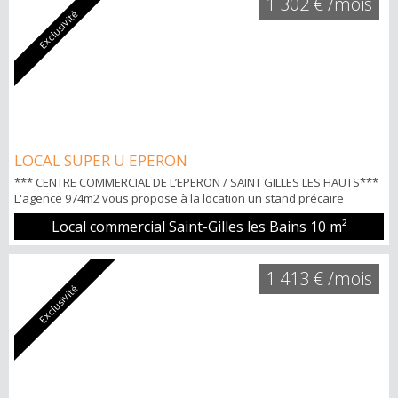
1 302 € /mois
Exclusivité
LOCAL SUPER U EPERON
*** CENTRE COMMERCIAL DE L’EPERON / SAINT GILLES LES HAUTS***
L'agence 974m2 vous propose à la location un stand précaire
d'environ 10m2 dans la galerie marchande du centre commercial de
Local commercial Saint-Gilles les Bains
10 m²
l’Eperon (SUPER U). Loyer TTC 1.302€ Bail précaire 1 an POINTS
FORTS: -Local aménagé -Disponibilité immédiate Pour tous
renseignements et visites Nicolas HOW 06.92.20.93.35
1 413 € /mois
Exclusivité