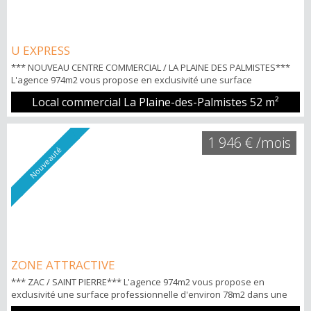
U EXPRESS
*** NOUVEAU CENTRE COMMERCIAL / LA PLAINE DES PALMISTES***
L'agence 974m2 vous propose en exclusivité une surface
commerciale de 31m2 (Lot 2B) situé dans la galerie marchande du
Local commercial La Plaine-des-Palmistes
52 m²
centre commercial. Loyer TTC CC 1.862€ (dont 169€ de charges )
POINTS FORTS: -Forte visibilité -Local prêt à l'emploi Pour tous
renseignements et visites Nicolas HOW 06.92.20.93.35
1 946 € /mois
Nouveauté
ZONE ATTRACTIVE
*** ZAC / SAINT PIERRE*** L'agence 974m2 vous propose en
exclusivité une surface professionnelle d'environ 78m2 dans une
zone attractive et prêt à l'emploi. Le local est situé en RDC avec les