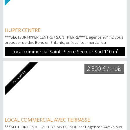
HUPER CENTRE
***SECTEUR HYPER CENTRE / SAINT PIERRE*** L'agence 974m2 vous
propose rue des Bons en Enfants, un local commercial ou
professionnel d'environ 110m2 en rdc avec une terrasse. Loyer TTC
Local commercial Saint-Pierre Secteur Sud
110 m²
CC 2.750 € POINTS FORTS: -Axe pasant -Forte visibilité Pour tous
renseignements et visites Nicolas HOW 06.92.20.93.35
2 800 € /mois
Exclusivité
LOCAL COMMERCIAL AVEC TERRASSE
***SECTEUR CENTRE VILLE / SAINT BENOIT*** L’agence 974m2 vous