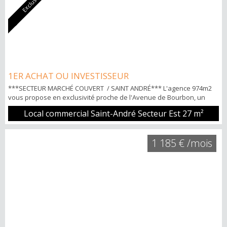
Exclusivité
1ER ACHAT OU INVESTISSEUR
***SECTEUR MARCHÉ COUVERT / SAINT ANDRÉ*** L'agence 974m2
vous propose en exclusivité proche de l'Avenue de Bourbon, un
local en rdc comprenant: une grande pièce et un WC séparé. Loyer
Local commercial Saint-André Secteur Est
27 m²
CC : 800€ POINTS FORTS: -Petite copropriété de 4 lots -Proche de
l'axe principale et quartier en plein essor Pour tous
renseignements et visites Pascal YENE TECK 06.92.25.72.03
1 185 € /mois