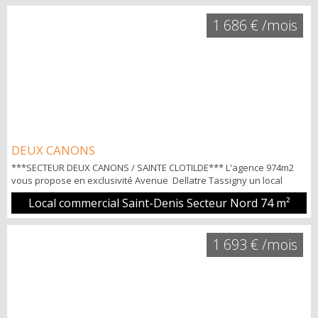
Nicolas HOW 06.92.20.93.35
1 686 € /mois
DEUX CANONS
***SECTEUR DEUX CANONS / SAINTE CLOTILDE*** L'agence 974m2
vous propose en exclusivité Avenue Dellatre Tassigny un local
commercial ou professionnel d'environ 166m2 en rdc. Loyer TTC CC
Local commercial Saint-Denis Secteur Nord
74 m²
1.823 € POINTS FORTS: - Axe passant - Pignon sur rue - Parking à
proximités Pour tous renseignements et visites Pascal YENE TECK
06.92.25.72.03
1 693 € /mois