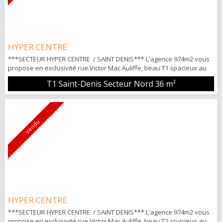
HYPER CENTRE
***SECTEUR HYPER CENTRE / SAINT DENIS*** L'agence 974m2 vous
propose en exclusivité rue Victor Mac Auliffe, beau T1 spacieux au
2ème étage de 36m² environ. Cet appartement comprend: Une
T1 Saint-Denis Secteur Nord
36 m²
grande pièce donnant sur une véranda, une cuisine aménagée-
équipée et séparée, une salle d'eau et un WC séparé. POINTS
FORTS: -Petite copropriété -Résidence sécurisée -Emplacement
parking Pour tous ...
Vendu
HYPER CENTRE
***SECTEUR HYPER CENTRE / SAINT DENIS*** L'agence 974m2 vous
propose en exclusivité rue Victor Mac Auliffe, beau T2 spacieux au