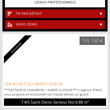
LOCAUX PROFESSIONNELS
TRI PAR DÉFAUT
SAINT-DENIS
155 150 €
Exclusivité
1ER ACHAT OU INVESTISSEUR
***SECTEUR LE CHAUDRON / SAINTE CLOTILDE*** L'agence 974m2
vous propose en exclusivité rue Claude Monet, un grand
appartement familial type T5 de 88m² en Rez de chaussée
T4/5 Saint-Denis Secteur Nord
88 m²
comprenant: Une entrée, un séjour, une salle à manger, une cuisine
aménagée-équipée et séparée, quatre chambres, une salle de