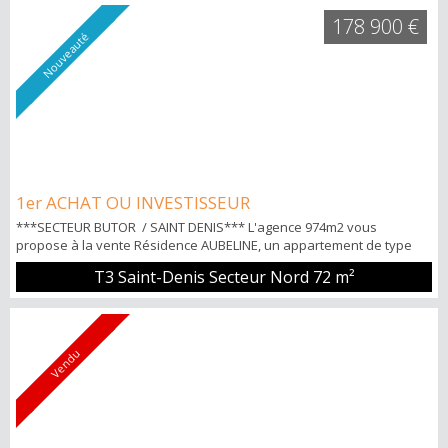
bains et WC séparé. POINTS FORTS: -Petite copropriété avec
178 900 €
gardien -Proche de l'ax...
Nouveauté
1er ACHAT OU INVESTISSEUR
***SECTEUR BUTOR / SAINT DENIS*** L'agence 974m2 vous
propose à la vente Résidence AUBELINE, un appartement de type
T3 de 60m² comprenant: Un grand séjour avec une cuisine
T3 Saint-Denis Secteur Nord
72 m²
aménagée-équipée donnant sure une véranda, deux chambres
dont une climatisée, une salle de bains et WC séparée.
Appartement loué (Loyer Hors charges 777 €) POINTS FORTS: -
Proche de l'axe principale et du centre v...
Vendu