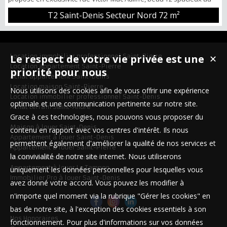
2ème étage de 72m² environ. Cet appartement comprend: Un grand
T2 Saint-Denis Secteur Nord
72 m²
séjour avec une véranda, une cuisine aménagée-équipée et
séparée, une chambre suite parentale avec une salle de bain et
un WC séparé. POINTS FORTS: -Petite copropriété -Résidence sé...
Location immobilier professionnel Saint-Pierre
Le respect de votre vie privée est une
✕
Location appartement Saint-Pierre
priorité pour nous
Achat appartement Saint-Denis
Location maison Saint-Pierre
Nous utilisons des cookies afin de vous offrir une expérience
Location immobilier professionnel Saint-Denis
optimale et une communication pertinente sur notre site.
Achat terrain Saint-André
Grace à ces technologies, nous pouvons vous proposer du
Maison à louer Saint-Denis
contenu en rapport avec vos centres d'intérêt. Ils nous
Appartement à louer Saint-Denis
permettent également d'améliorer la qualité de nos services et
Appartement à louer Saint-Pierre
la convivialité de notre site internet. Nous utiliserons
Maison à louer Saint-Pierre
Appartement à louer Le Tampon
uniquement les données personnelles pour lesquelles vous
Immobilier Pro à louer Saint-Denis
avez donné votre accord. Vous pouvez les modifier à
n'importe quel moment via la rubrique "Gérer les cookies" en
bas de notre site, à l'exception des cookies essentiels à son
Nos Honoraires
fonctionnement. Pour plus d'informations sur vos données