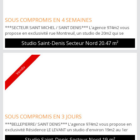
SOUS COMPROMIS EN 4 SEMAINES
***SECTEUR SAINT MICHEL / SAINT DENIS*** L'agence 974m2 vous
propose en exclusivité rue Montreuil, un studio de 20m2 qui se
compose de: Pièce à vivre climatisée donnant sur une véranda
Studio Saint-Denis Secteur Nord
20.47 m²
sans vis-à-vis, un coin cuisine, une salle d'eau avec WC. Idéal 1er
achat ou investisseur (Appartement non occupé) POINTS FORTS -
Petite copropriété et securisé-Ascenseur -Emplacement parking en
sous sol Po...
Vendu
SOUS COMPROMIS EN 3 JOURS
***BELLEPIERRE/ SAINT DENIS*** L'agence 974m2 vous propose en
exclusivité Résidence LE LEVANT un studio d'environ 19m2 au 1er
étage comprenant: Une pièce à vivre avec un coin cuisine donnant
Studio Saint-Denis Secteur Nord
19 m²