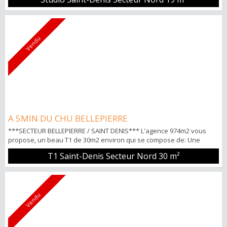
sur un balcon et une salle d'eau avec wc Forte rentabilité POINTS
FORTS: -Quartier résidentiel et recherché -Proche du CHU et
commerces Pour tous renseignements et visites Pascal Yene TECK
0692.25.72...
Vendu
A 5MIN DU CHU BELLEPIERRE
***SECTEUR BELLEPIERRE / SAINT DENIS*** L'agence 974m2 vous
propose, un beau T1 de 30m2 environ qui se compose de: Une
grande pièce avec un placard donnant sur un balcon, un coin
T1 Saint-Denis Secteur Nord
30 m²
cuisine aménagé et équipé avec fenêtre et une salle de bain avec
WC. POINTS FORTS -Emplacement parking -Résidence sécurisée -
Rentabilité brute : 7,1% Pour tous renseignements et visites Pascal
YENE TECK 06...
Vendu