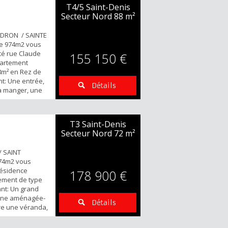
T4/5 Saint-Denis
Secteur Nord
88 m²
DRON / SAINTE
ce 974m2 vous
té rue Claude
155 150 €
partement
88m² en Rez de
: Une entrée,
Détails
 à manger, une
quipée et
mbres, une
 séparé. POINTS
T3 Saint-Denis
priété avec
Secteur Nord
72 m²
x...
 SAINT
974m2 vous
Résidence
178 900 €
ement de type
nt: Un grand
sine aménagée-
Détails
e une véranda,
une climatisée,
t WC séparée.