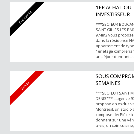
Appartement loué (L
1ER ACHAT OU
charges 777 €) POINT
Exclusivité
INVESTISSEUR
Proche de l'axe princ
centre v...
***SECTEUR BOUCAN
SAINT GILLES LES BA
974m2 vous propose 
dans la résidence NA
appartement de type
1er étage comprenan
un séjour donnant su
cuisine aménagée-é
séparée et une salle
séparée. Vendu meu
SOUS COMPROM
FORTS: -A 750m de la 
SEMAINES
Vendu
Lumineux et traversa
emplaceme...
***SECTEUR SAINT MI
DENIS*** L'agence 
propose en exclusivi
Montreuil, un studio
compose de: Pièce à 
donnant sur une vér
à-vis, un coin cuisine
d'eau avec WC. Idéal