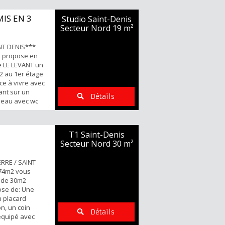
tement non
 -Petite
IS EN 3
Studio Saint-Denis
isé-Ascenseur -
Secteur Nord
19 m²
 en sous sol
NT DENIS***
s propose en
e LE LEVANT un
2 au 1er étage
e à vivre avec
ant sur un
Détails
d'eau avec wc
NTS FORTS: -
et recherché -
ommerces Pour
T1 Saint-Denis
et visites
Secteur Nord
30 m²
.25.72...
RRE / SAINT
974m2 vous
 de 30m2
ose de: Une
n placard
n, un coin
Détails
équipé avec