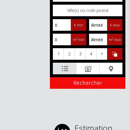
€ min
€ max
m² min
m² max
1
2
3
4
+
Estimation