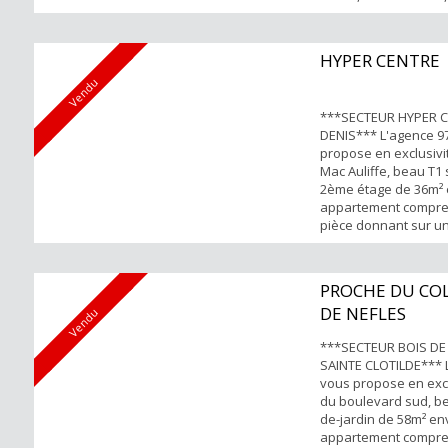
aménagée et séparée
bain et un wc sépar
FORTS: -Quartier rési
HYPER CENTRE
de l'axe principal Po
Vendu
renseignements et vi
Yene TE...
***SECTEUR HYPER C
DENIS*** L'agence 
propose en exclusivit
Mac Auliffe, beau T1
2ème étage de 36m² 
appartement compre
pièce donnant sur u
cuisine aménagée-é
séparée, une salle d
séparé. POINTS FORTS
PROCHE DU COL
copropriété -Résiden
DE NEFLES
Vendu
Emplacement parking 
***SECTEUR BOIS DE
SAINTE CLOTILDE*** 
vous propose en excl
du boulevard sud, be
de-jardin de 58m² env
appartement compren