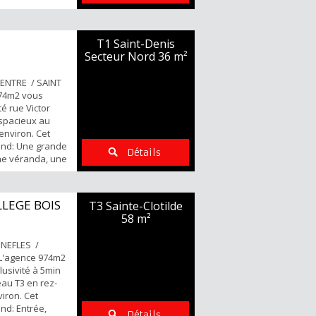
, une salle de
ée POINTS
dentiel -Proche
T1 Saint-Denis
ur tous
Secteur Nord
36 m²
sites Pascal
ENTRE / SAINT
974m2 vous
é rue Victor
 spacieux au
environ. Cet
nd: Une grande
Détails
ne véranda, une
quipée et
'eau et un WC
: -Petite
LEGE BOIS
T3 Sainte-Clotilde
ce sécurisée -
58 m²
Pour tous ...
 NEFLES /
L'agence 974m2
usivité à 5min
au T3 en rez-
iron. Cet
d: Entrée,
Détails