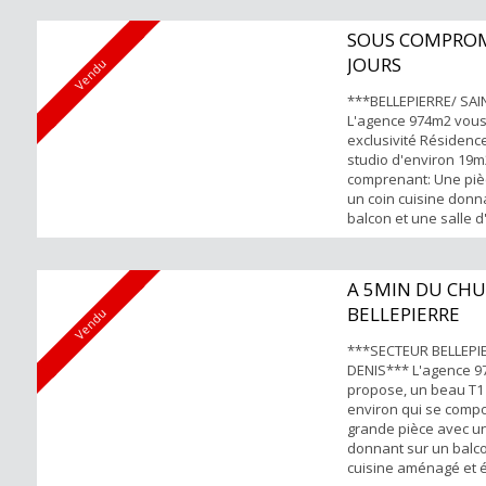
investisseur (Appar
occupé) POINTS FORTS
SOUS COMPROM
copropriété et secur
JOURS
Vendu
Emplacement parking
Po...
***BELLEPIERRE/ SAI
L'agence 974m2 vou
exclusivité Résidenc
studio d'environ 19m
comprenant: Une pièc
un coin cuisine donn
balcon et une salle 
Forte rentabilité POI
Quartier résidentiel 
Proche du CHU et c
A 5MIN DU CHU
tous renseignements 
BELLEPIERRE
Vendu
Pascal Yene TECK 0692
***SECTEUR BELLEPIE
DENIS*** L'agence 
propose, un beau T1
environ qui se comp
grande pièce avec u
donnant sur un balco
cuisine aménagé et 