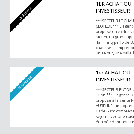
1ER ACHAT OU
Exclusivité
INVESTISSEUR
***SECTEUR LE CHAU
CLOTILDE*** L'agen
propose en exclusivi
Monet, un grand ap
familial type T5 de 
chaussée comprenant
un séjour, une salle
cuisine aménagée-é
séparée, quatre cha
salle de bains et WC
1er ACHAT OU
FORTS: -Petite copro
Nouveauté
INVESTISSEUR
gardien -Proche de l'a
***SECTEUR BUTOR /
DENIS*** L'agence 
propose à la vente 
AUBELINE, un appart
T3 de 60m² comprena
séjour avec une cui
équipée donnant sur
deux chambres dont 
une salle de bains e