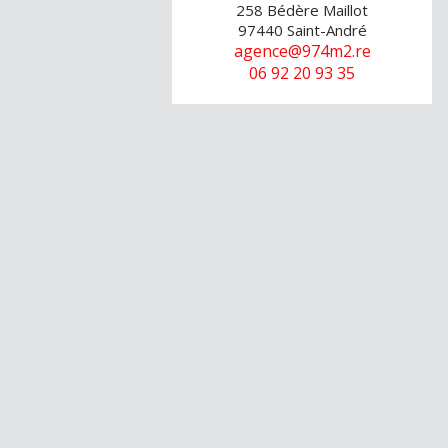
258 Bédère Maillot
97440
Saint-André
agence@974m2.re
06 92 20 93 35