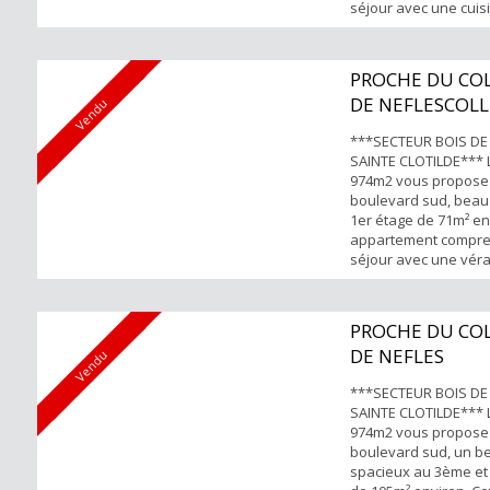
séjour avec une cuis
donnant sur une vér
jardin, deux chambr
placards et climatiseu
PROCHE DU COL
et WC séparé. POINTS
DE NEFLESCOLL
Vendu
Emplacement parking
sécur...
NEFLESC...
***SECTEUR BOIS DE
SAINTE CLOTILDE*** 
974m2 vous propose
boulevard sud, beau
1er étage de 71m² en
appartement compren
séjour avec une vér
cuisine aménagée-é
séparée, deux cham
placards et climatise
PROCHE DU COL
de bain et un WC sé
DE NEFLES
Vendu
FORTS: -Emplacement 
***SECTEUR BOIS DE
SAINTE CLOTILDE*** 
974m2 vous propose
boulevard sud, un b
spacieux au 3ème et