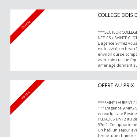
fenêtre et une salle
WC. POINTS FORTS -
parking -Résidence s
COLLEGE BOIS 
Rentabilité brute : 7
Vendu
renseignements et vi
YENE TECK 06...
***SECTEUR COLLEGE
NEFLES / SAINTE CLO
L'agence 974m2 vou
exclusivité, un beau
environ qui se compo
avec coin cuisine équ
aménagé donnant su
varangue sans vis-à-
chambre avec placard
une salle de bain et
OFFRE AU PRIX
FORTS -Emplacement 
Vendu
Résidence sécurisée
Boulevard Sud Pour t
***SAINT LAURENT /
*** L'agence 974m2 
en exclusivité Résid
PLEIADES un T2 au 2
57m2. Cet appartem
Un hall, un séjour av
fermé, une chambre,